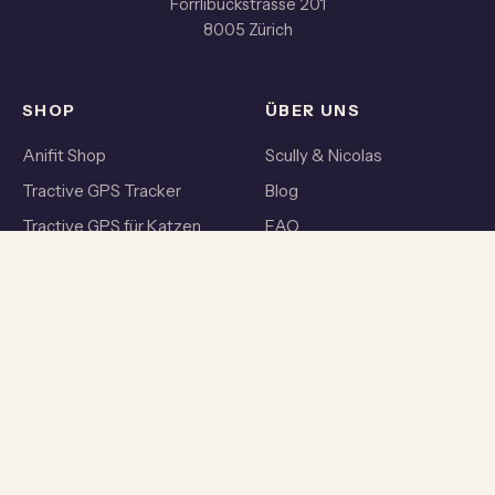
Förrlibuckstrasse 201
8005 Zürich
SHOP
ÜBER UNS
Anifit Shop
Scully & Nicolas
Tractive GPS Tracker
Blog
Tractive GPS für Katzen
FAQ
Animalia Tierversicherung
AGB
Hundezubehör
KONTAKT
info@miss-scully.ch
+41 44 974 26 26