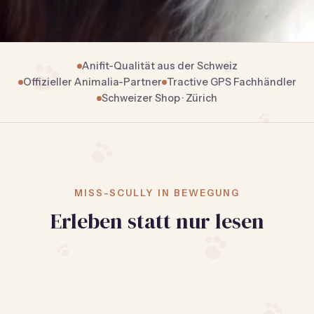
Anifit-Qualität aus der Schweiz
Offizieller Animalia-Partner
Tractive GPS Fachhändler
Schweizer Shop · Zürich
Frischfutter, das begeistert
Immer wissen, wo sie sind
MISS-SCULLY IN BEWEGUNG
Handarbeit fürs Halsband
Anifit-Qualität – naturnah, ohne künstliche Zusätze.
Erleben statt nur lesen
Live-Ortung für Hund & Katze.
Geschirre, Betten & mehr von EMMY & PEPE.
Zum Frischfutter
Zu Tractive GPS
Zum Zubehör